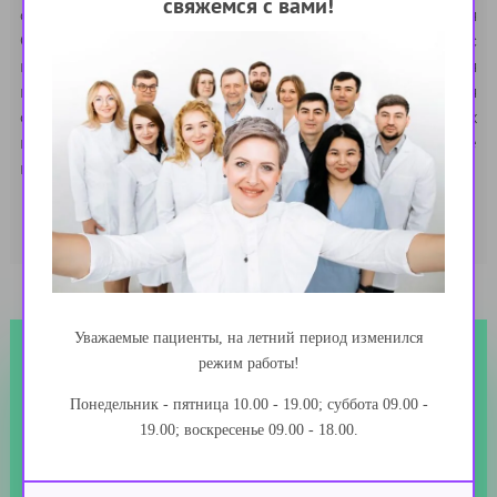
свяжемся с вами!
обработка персональных данных осуществляется
Оператором любым способом, в том числе как с
использованием средств автоматизации (включая
программное обеспечение), так и без использования
средств автоматизации (с использованием различных
материальных носителей, включая бумажные
носители).
Уважаемые пациенты, на летний период изменился
режим работы!
Записаться на прием!
Понедельник - пятница 10.00 - 19.00; суббота 09.00 -
Дополнительная информация
19.00; воскресенье 09.00 - 18.00.