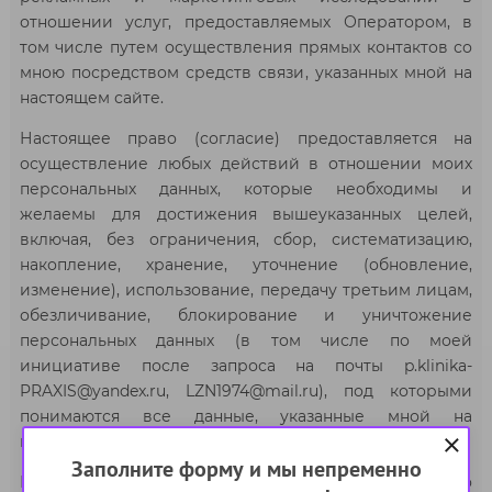
отношении услуг, предоставляемых Оператором, в
том числе путем осуществления прямых контактов со
мною посредством средств связи, указанных мной на
настоящем сайте.
Настоящее право (согласие) предоставляется на
осуществление любых действий в отношении моих
персональных данных, которые необходимы и
желаемы для достижения вышеуказанных целей,
включая, без ограничения, сбор, систематизацию,
накопление, хранение, уточнение (обновление,
изменение), использование, передачу третьим лицам,
обезличивание, блокирование и уничтожение
персональных данных (в том числе по моей
инициативе после запроса на почты p.klinika-
PRAXIS@yandex.ru, LZN1974@mail.ru), под которыми
понимаются все данные, указанные мной на
настоящем сайте.
Заполните форму и мы непременно
Настоящим подтверждаю, что уведомлен о том, что